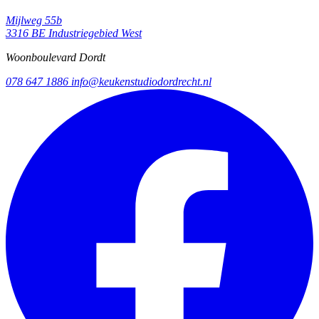
Mijlweg 55b
3316 BE Industriegebied West
Woonboulevard Dordt
078 647 1886
info@keukenstudiodordrecht.nl