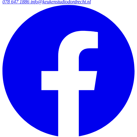
078 647 1886
info@keukenstudiodordrecht.nl