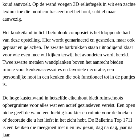
koud aanvoelt. Op de wand voegen 3D-relieftegels in wit een zachte
textuur toe die mooi contrasteert met het hout, subtiel maar
aanwezig.
Het kookeiland in licht betonlook composiet is het kloppende hart
van deze opstelling. Hier wordt gemarineerd en gesneden, maar ook
gepraat en gelachen. De zwarte barkrukken staan uitnodigend klaar
voor wie even mee wil kijken terwijl het avondeten wordt bereid.
Twee zwarte metalen wandplanken boven het aanrecht bieden
ruimte voor keukenaccessoires en favoriete decoratie, een
persoonlijke noot in een keuken die ook functioneel tot in de puntjes
is.
De hoge kastenwand in hetzelfde eikenhout biedt ruimschoots
opbergruimte voor alles wat een actief gezinsleven vereist. Een open
niche geeft de wand een luchtig karakter en ruimte voor de boeken
of decoratie die u het liefst in het zicht hebt. De Ballerina Top 1711
is een keuken die meegroeit met u en uw gezin, dag na dag, jaar na
jaar.