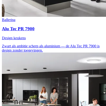
Ballerina
Alu Tec PR 7900
Design keukens
Zwart als ambitie
scherp als aluminium — de Alu Tec PR 7900 is
design zonder toegevingen.