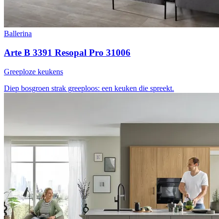
Ballerina
Arte B 3391 Resopal Pro 31006
Greeploze keukens
Diep bosgroen
strak greeploos: een keuken die spreekt.