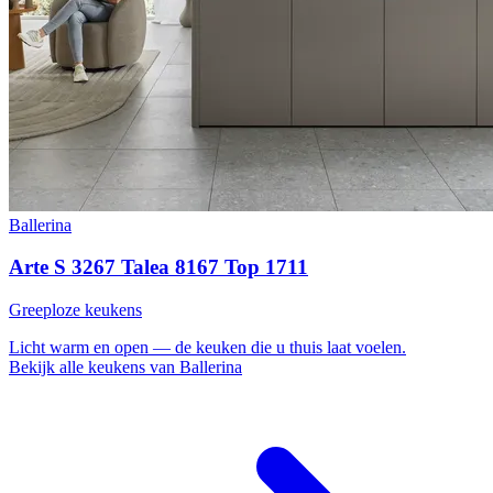
Ballerina
Arte S 3267 Talea 8167 Top 1711
Greeploze keukens
Licht
warm en open — de keuken die u thuis laat voelen.
Bekijk alle keukens van Ballerina