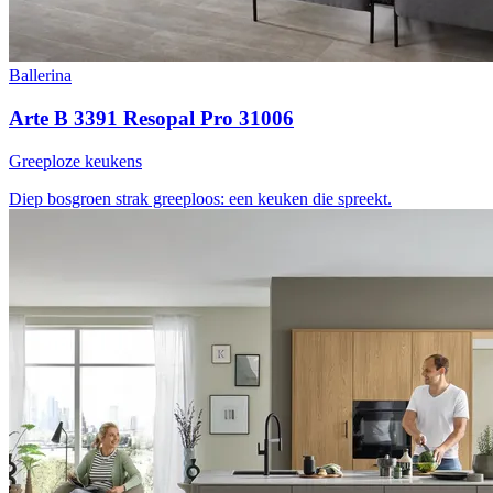
Ballerina
Arte B 3391 Resopal Pro 31006
Greeploze keukens
Diep bosgroen
strak greeploos: een keuken die spreekt.