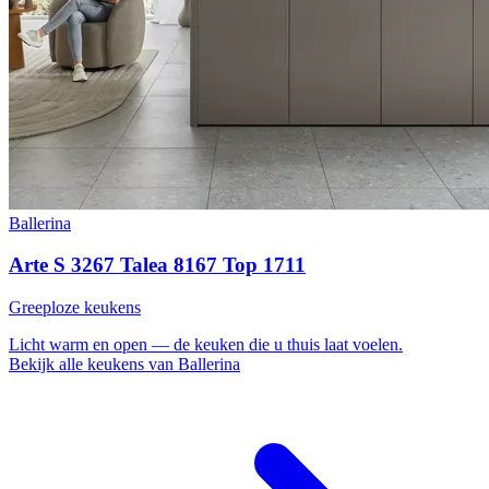
Ballerina
Arte S 3267 Talea 8167 Top 1711
Greeploze keukens
Licht
warm en open — de keuken die u thuis laat voelen.
Bekijk alle keukens van Ballerina